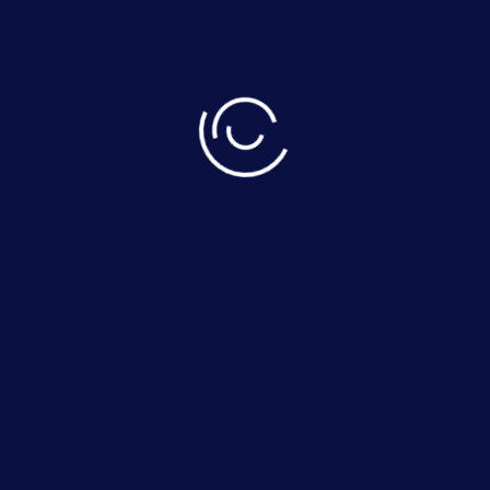
همچنین برای اندازه گیری دبی گاز در فلرها (گاز در حال
سوختن) با ناخالصی استفاده می گردد. این دستگاه در سایز
2″ تا 56″ با Rang ability از 1/600 تا 1/1500 تولید و دارای
دقت 1 تا 2درصد می باشد و قابلیت اندازه گیری دبی گازهای
در دماهای 60c° تا +300c° را دارد. کاتالوگ و مشخصات فنی
دستگاه و همچنین فرم مورد نیاز برای درخواست سفارش،
در ادامه ارائه شده است.
09132657749
دریافت مشاوره رایگان